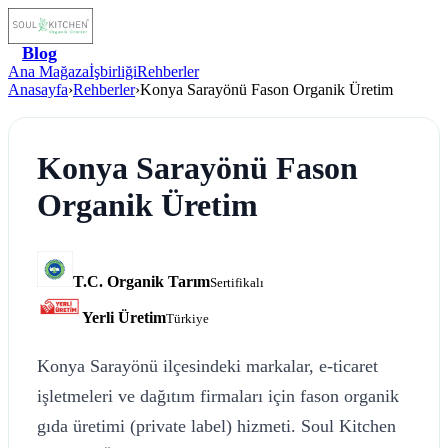
Blog
Ana Mağaza
İşbirliği
Rehberler
Anasayfa
›
Rehberler
›
Konya Sarayönü Fason Organik Üretim
Konya Sarayönü Fason
Organik Üretim
T.C. Organik Tarım
Sertifikalı
Yerli Üretim
Türkiye
Konya Sarayönü ilçesindeki markalar, e-ticaret
işletmeleri ve dağıtım firmaları için fason organik
gıda üretimi (private label) hizmeti. Soul Kitchen