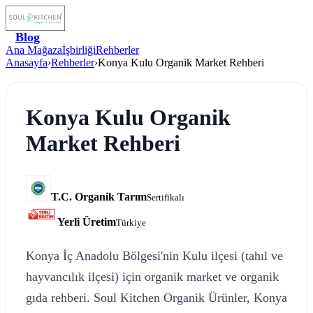
Blog
Ana Mağaza
İşbirliği
Rehberler
Anasayfa
›
Rehberler
›
Konya Kulu Organik Market Rehberi
Konya Kulu Organik
Market Rehberi
T.C. Organik Tarım
Sertifikalı
Yerli Üretim
Türkiye
Konya İç Anadolu Bölgesi'nin Kulu ilçesi (tahıl ve
hayvancılık ilçesi) için organik market ve organik
gıda rehberi. Soul Kitchen Organik Ürünler, Konya