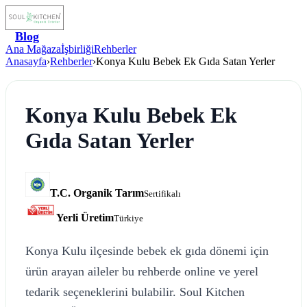
Blog
Ana Mağaza
İşbirliği
Rehberler
Anasayfa
›
Rehberler
›
Konya Kulu Bebek Ek Gıda Satan Yerler
Konya Kulu Bebek Ek
Gıda Satan Yerler
T.C. Organik Tarım
Sertifikalı
Yerli Üretim
Türkiye
Konya Kulu ilçesinde bebek ek gıda dönemi için
ürün arayan aileler bu rehberde online ve yerel
tedarik seçeneklerini bulabilir. Soul Kitchen