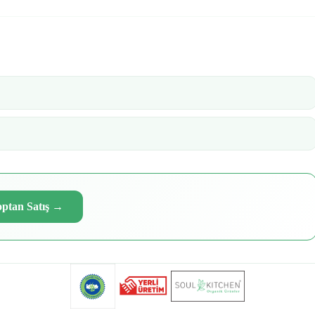
ptan Satış
→