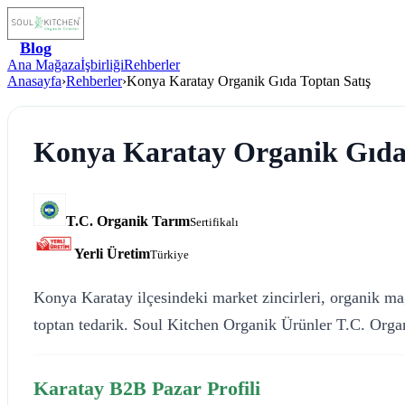
Blog
Ana Mağaza
İşbirliği
Rehberler
Anasayfa
›
Rehberler
›
Konya Karatay Organik Gıda Toptan Satış
Konya Karatay Organik Gıda 
T.C. Organik Tarım
Sertifikalı
Yerli Üretim
Türkiye
Konya Karatay ilçesindeki market zincirleri, organik mağa
toptan tedarik. Soul Kitchen Organik Ürünler T.C. Organ
Karatay B2B Pazar Profili