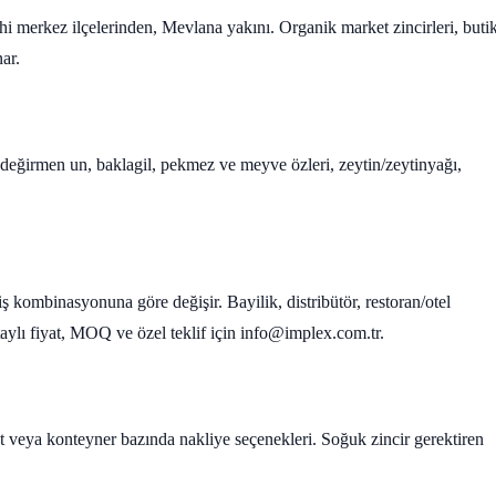
hi merkez ilçelerinden, Mevlana yakını. Organik market zincirleri, buti
ar.
ş değirmen un, baklagil, pekmez ve meyve özleri, zeytin/zeytinyağı,
iş kombinasyonuna göre değişir. Bayilik, distribütör, restoran/otel
Detaylı fiyat, MOQ ve özel teklif için info@implex.com.tr.
let veya konteyner bazında nakliye seçenekleri. Soğuk zincir gerektiren