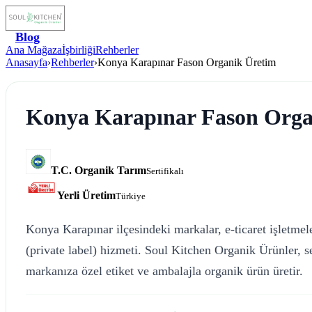
Blog
Ana Mağaza
İşbirliği
Rehberler
Anasayfa
›
Rehberler
›
Konya Karapınar Fason Organik Üretim
Konya Karapınar Fason Orga
T.C. Organik Tarım
Sertifikalı
Yerli Üretim
Türkiye
Konya Karapınar ilçesindeki markalar, e-ticaret işletmele
(private label) hizmeti. Soul Kitchen Organik Ürünler, 
markanıza özel etiket ve ambalajla organik ürün üretir.