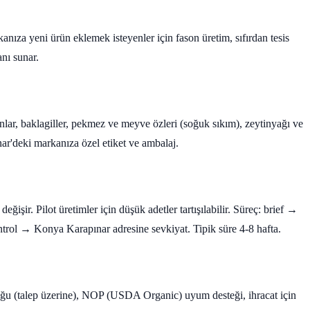
za yeni ürün eklemek isteyenler için fason üretim, sıfırdan tesis
nı sunar.
unlar, baklagiller, pekmez ve meyve özleri (soğuk sıkım), zeytinyağı ve
ar'deki markanıza özel etiket ve ambalaj.
ğişir. Pilot üretimler için düşük adetler tartışılabilir. Süreç: brief →
rol → Konya Karapınar adresine sevkiyat. Tipik süre 4-8 hafta.
ğu (talep üzerine), NOP (USDA Organic) uyum desteği, ihracat için