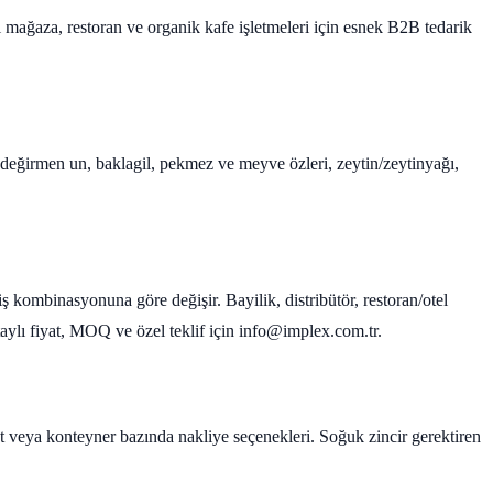
al mağaza, restoran ve organik kafe işletmeleri için esnek B2B tedarik
ş değirmen un, baklagil, pekmez ve meyve özleri, zeytin/zeytinyağı,
iş kombinasyonuna göre değişir. Bayilik, distribütör, restoran/otel
Detaylı fiyat, MOQ ve özel teklif için info@implex.com.tr.
let veya konteyner bazında nakliye seçenekleri. Soğuk zincir gerektiren