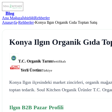
Blog
Ana Mağaza
İşbirliği
Rehberler
Anasayfa
›
Rehberler
›
Konya Ilgın Organik Gıda Toptan Satış
Konya Ilgın Organik Gıda Top
T.C. Organik Tarım
Sertifikalı
Yerli Üretim
Türkiye
Konya Ilgın ilçesindeki market zincirleri, organik mağaza
toptan tedarik. Soul Kitchen Organik Ürünler T.C. Organ
Ilgın B2B Pazar Profili