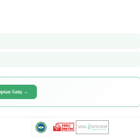
ptan Satış
→