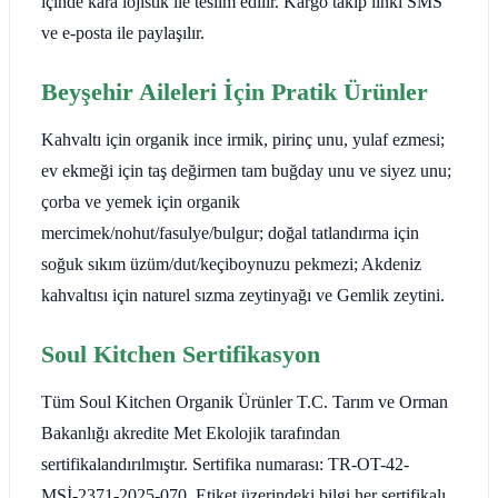
içinde kara lojistik ile teslim edilir. Kargo takip linki SMS
ve e-posta ile paylaşılır.
Beyşehir Aileleri İçin Pratik Ürünler
Kahvaltı için organik ince irmik, pirinç unu, yulaf ezmesi;
ev ekmeği için taş değirmen tam buğday unu ve siyez unu;
çorba ve yemek için organik
mercimek/nohut/fasulye/bulgur; doğal tatlandırma için
soğuk sıkım üzüm/dut/keçiboynuzu pekmezi; Akdeniz
kahvaltısı için naturel sızma zeytinyağı ve Gemlik zeytini.
Soul Kitchen Sertifikasyon
Tüm Soul Kitchen Organik Ürünler T.C. Tarım ve Orman
Bakanlığı akredite Met Ekolojik tarafından
sertifikalandırılmıştır. Sertifika numarası: TR-OT-42-
MSİ-2371-2025-070. Etiket üzerindeki bilgi her sertifikalı