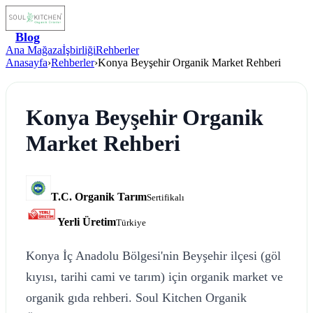
Blog
Ana Mağaza
İşbirliği
Rehberler
Anasayfa
›
Rehberler
›
Konya Beyşehir Organik Market Rehberi
Konya Beyşehir Organik
Market Rehberi
T.C. Organik Tarım
Sertifikalı
Yerli Üretim
Türkiye
Konya İç Anadolu Bölgesi'nin Beyşehir ilçesi (göl
kıyısı, tarihi cami ve tarım) için organik market ve
organik gıda rehberi. Soul Kitchen Organik