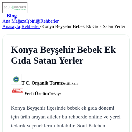
Blog
Ana Mağaza
İşbirliği
Rehberler
Anasayfa
›
Rehberler
›
Konya Beyşehir Bebek Ek Gıda Satan Yerler
Konya Beyşehir Bebek Ek
Gıda Satan Yerler
T.C. Organik Tarım
Sertifikalı
Yerli Üretim
Türkiye
Konya Beyşehir ilçesinde bebek ek gıda dönemi
için ürün arayan aileler bu rehberde online ve yerel
tedarik seçeneklerini bulabilir. Soul Kitchen