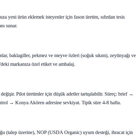
yeni ürün eklemek isteyenler için fason üretim, sıfırdan tesis
nı sunar.
unlar, baklagiller, pekmez ve meyve özleri (soğuk sıkım), zeytinyağı ve
deki markanıza özel etiket ve ambalaj.
ğişir. Pilot üretimler için düşük adetler tartışılabilir. Süreç: brief →
rol → Konya Akören adresine sevkiyat. Tipik süre 4-8 hafta.
ğu (talep üzerine), NOP (USDA Organic) uyum desteği, ihracat için