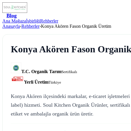
Blog
Ana Mağaza
İşbirliği
Rehberler
Anasayfa
›
Rehberler
›
Konya Akören Fason Organik Üretim
Konya Akören Fason Organik
T.C. Organik Tarım
Sertifikalı
Yerli Üretim
Türkiye
Konya Akören ilçesindeki markalar, e-ticaret işletmeleri 
label) hizmeti. Soul Kitchen Organik Ürünler, sertifik
etiket ve ambalajla organik ürün üretir.