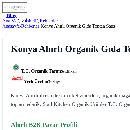
Blog
Ana Mağaza
İşbirliği
Rehberler
Anasayfa
›
Rehberler
›
Konya Ahırlı Organik Gıda Toptan Satış
Konya Ahırlı Organik Gıda To
T.C. Organik Tarım
Sertifikalı
Yerli Üretim
Türkiye
Konya Ahırlı ilçesindeki market zincirleri, organik mağaz
toptan tedarik. Soul Kitchen Organik Ürünler T.C. Organ
Ahırlı B2B Pazar Profili