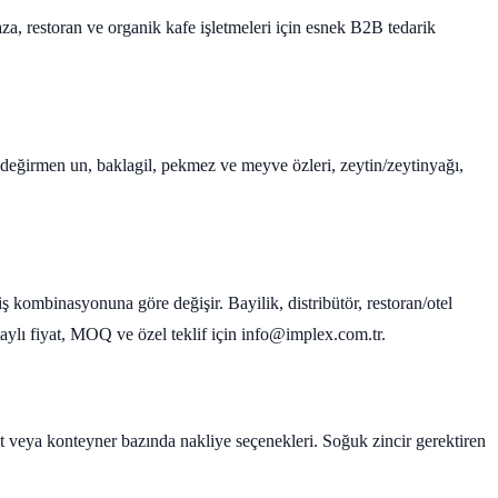
aza, restoran ve organik kafe işletmeleri için esnek B2B tedarik
ş değirmen un, baklagil, pekmez ve meyve özleri, zeytin/zeytinyağı,
iş kombinasyonuna göre değişir. Bayilik, distribütör, restoran/otel
Detaylı fiyat, MOQ ve özel teklif için info@implex.com.tr.
let veya konteyner bazında nakliye seçenekleri. Soğuk zincir gerektiren