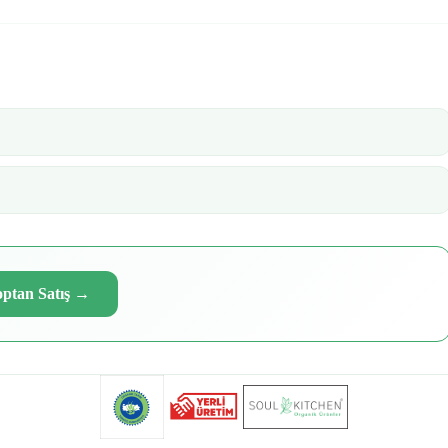
ptan Satış
→