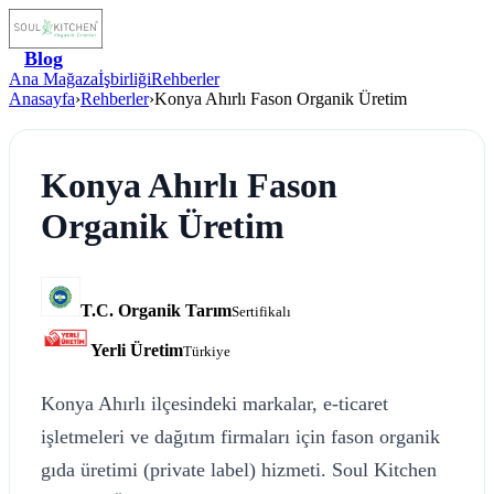
Blog
Ana Mağaza
İşbirliği
Rehberler
Anasayfa
›
Rehberler
›
Konya Ahırlı Fason Organik Üretim
Konya Ahırlı Fason
Organik Üretim
T.C. Organik Tarım
Sertifikalı
Yerli Üretim
Türkiye
Konya Ahırlı ilçesindeki markalar, e-ticaret
işletmeleri ve dağıtım firmaları için fason organik
gıda üretimi (private label) hizmeti. Soul Kitchen