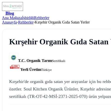
Blog
Ana Mağaza
İşbirliği
Rehberler
Anasayfa
›
Rehberler
›
Kırşehir Organik Gıda Satan Yerler
Kırşehir Organik Gıda Satan 
T.C. Organik Tarım
Sertifikalı
Yerli Üretim
Türkiye
Kırşehir'de organik gıda satan yer arayanlar için bu reh
özetler. Soul Kitchen Organik Ürünler, Kırşehir adresin
sertifikalı (TR-OT-42-MSİ-2371-2025-070) ürün yelpaze