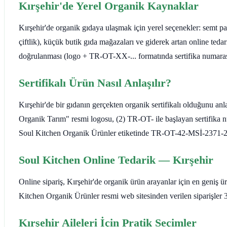
Kırşehir'de Yerel Organik Kaynaklar
Kırşehir'de organik gıdaya ulaşmak için yerel seçenekler: semt paz
çiftlik), küçük butik gıda mağazaları ve giderek artan online teda
doğrulanması (logo + TR-OT-XX-... formatında sertifika numarası
Sertifikalı Ürün Nasıl Anlaşılır?
Kırşehir'de bir gıdanın gerçekten organik sertifikalı olduğunu anl
Organik Tarım" resmi logosu, (2) TR-OT- ile başlayan sertifika nu
Soul Kitchen Organik Ürünler etiketinde TR-OT-42-MSİ-2371-202
Soul Kitchen Online Tedarik — Kırşehir
Online sipariş, Kırşehir'de organik ürün arayanlar için en geniş ü
Kitchen Organik Ürünler resmi web sitesinden verilen siparişler 3-
Kırşehir Aileleri İçin Pratik Seçimler