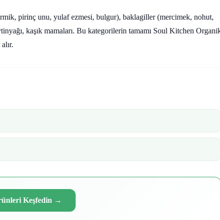
(irmik, pirinç unu, yulaf ezmesi, bulgur), baklagiller (mercimek, nohut,
ytinyağı, kaşık mamaları. Bu kategorilerin tamamı Soul Kitchen Organi
alır.
Ürünleri Keşfedin
→