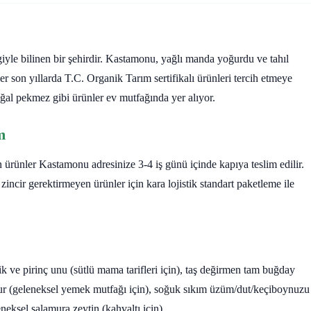
iyle bilinen bir şehirdir. Kastamonu, yağlı manda yoğurdu ve tahıl
er son yıllarda T.C. Organik Tarım sertifikalı ürünleri tercih etmeye
e doğal pekmez gibi ürünler ev mutfağında yer alıyor.
m
ürünler Kastamonu adresinize 3-4 iş günü içinde kapıya teslim edilir.
 zincir gerektirmeyen ürünler için kara lojistik standart paketleme ile
ik ve pirinç unu (sütlü mama tarifleri için), taş değirmen tam buğday
ur (geleneksel yemek mutfağı için), soğuk sıkım üzüm/dut/keçiboynuzu
neksel salamura zeytin (kahvaltı için).