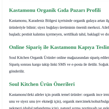
Kastamonu Organik Gıda Pazarı Profili
Kastamonu, Karadeniz Bölgesi içerisinde organik gıdaya artan ilg
ürünleriyle bilinir; siyez buğdayı üretiminin önemli merkezi. Ailel
başladı; pestisit kalıntısı içermeyen, sertifikalı tahıl, baklagil v
Online Sipariş ile Kastamonu Kapıya Tesli
Soul Kitchen Organik Ürünler online mağazasından sipariş edilen 
Sipariş sonrası kargo takip linki SMS ve e-posta ile iletilir. Soğuk
gönderilir.
Soul Kitchen Ürün Önerileri
Kastamonu'deki aileler için pratik temel ürünler: organik ince irm
unu ve siyez unu (ev ekmeği için), organik mercimek/nohut/bulg
pekmezi (doğal tatlandırma için), naturel sızma zeytinyağı ve gele