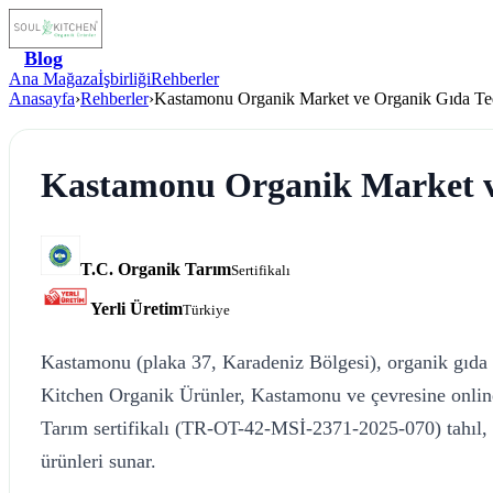
Blog
Ana Mağaza
İşbirliği
Rehberler
Anasayfa
›
Rehberler
›
Kastamonu Organik Market ve Organik Gıda Ted
Kastamonu Organik Market v
T.C. Organik Tarım
Sertifikalı
Yerli Üretim
Türkiye
Kastamonu (plaka 37, Karadeniz Bölgesi), organik gıda p
Kitchen Organik Ürünler, Kastamonu ve çevresine online 
Tarım sertifikalı (TR-OT-42-MSİ-2371-2025-070) tahıl,
ürünleri sunar.