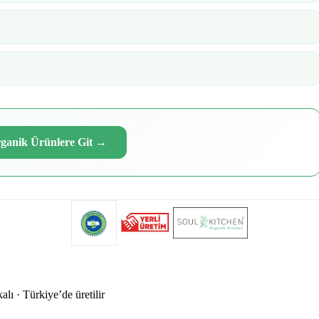
ganik Ürünlere Git
→
alı · Türkiye’de üretilir