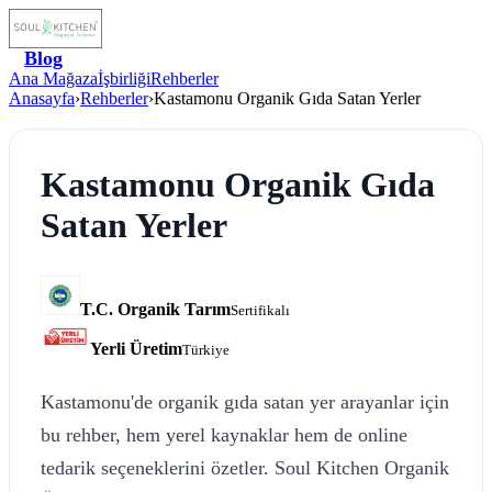
Blog
Ana Mağaza
İşbirliği
Rehberler
Anasayfa
›
Rehberler
›
Kastamonu Organik Gıda Satan Yerler
Kastamonu Organik Gıda
Satan Yerler
T.C. Organik Tarım
Sertifikalı
Yerli Üretim
Türkiye
Kastamonu'de organik gıda satan yer arayanlar için
bu rehber, hem yerel kaynaklar hem de online
tedarik seçeneklerini özetler. Soul Kitchen Organik