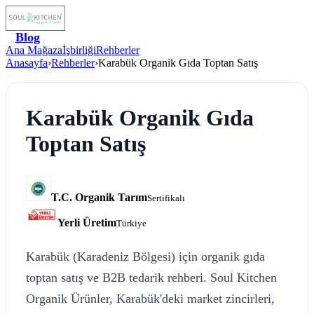
Blog
Ana Mağaza
İşbirliği
Rehberler
Anasayfa
›
Rehberler
›
Karabük Organik Gıda Toptan Satış
Karabük Organik Gıda
Toptan Satış
T.C. Organik Tarım
Sertifikalı
Yerli Üretim
Türkiye
Karabük (Karadeniz Bölgesi) için organik gıda
toptan satış ve B2B tedarik rehberi. Soul Kitchen
Organik Ürünler, Karabük'deki market zincirleri,