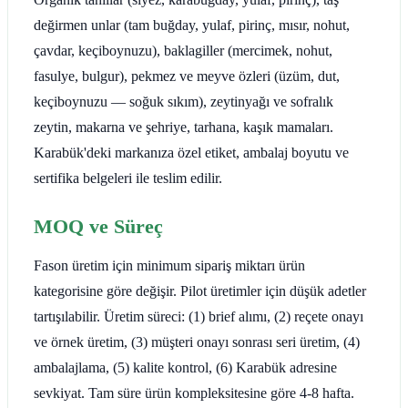
değirmen unlar (tam buğday, yulaf, pirinç, mısır, nohut,
çavdar, keçiboynuzu), baklagiller (mercimek, nohut,
fasulye, bulgur), pekmez ve meyve özleri (üzüm, dut,
keçiboynuzu — soğuk sıkım), zeytinyağı ve sofralık
zeytin, makarna ve şehriye, tarhana, kaşık mamaları.
Karabük'deki markanıza özel etiket, ambalaj boyutu ve
sertifika belgeleri ile teslim edilir.
MOQ ve Süreç
Fason üretim için minimum sipariş miktarı ürün
kategorisine göre değişir. Pilot üretimler için düşük adetler
tartışılabilir. Üretim süreci: (1) brief alımı, (2) reçete onayı
ve örnek üretim, (3) müşteri onayı sonrası seri üretim, (4)
ambalajlama, (5) kalite kontrol, (6) Karabük adresine
sevkiyat. Tam süre ürün kompleksitesine göre 4-8 hafta.