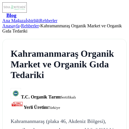
Blog
Ana Mağaza
İşbirliği
Rehberler
Anasayfa
›
Rehberler
›
Kahramanmaraş Organik Market ve Organik
Gıda Tedariki
Kahramanmaraş Organik
Market ve Organik Gıda
Tedariki
T.C. Organik Tarım
Sertifikalı
Yerli Üretim
Türkiye
Kahramanmaraş (plaka 46, Akdeniz Bölgesi),