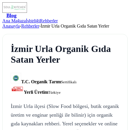
Blog
Ana Mağaza
İşbirliği
Rehberler
Anasayfa
›
Rehberler
›
İzmir Urla Organik Gıda Satan Yerler
İzmir Urla Organik Gıda
Satan Yerler
T.C. Organik Tarım
Sertifikalı
Yerli Üretim
Türkiye
İzmir Urla ilçesi (Slow Food bölgesi, butik organik
üretim ve enginar şenliği ile bilinir) için organik
gıda kaynakları rehberi. Yerel seçenekler ve online