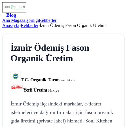
Blog
Ana Mağaza
İşbirliği
Rehberler
Anasayfa
›
Rehberler
›
İzmir Ödemiş Fason Organik Üretim
İzmir Ödemiş Fason
Organik Üretim
T.C. Organik Tarım
Sertifikalı
Yerli Üretim
Türkiye
İzmir Ödemiş ilçesindeki markalar, e-ticaret
işletmeleri ve dağıtım firmaları için fason organik
gıda üretimi (private label) hizmeti. Soul Kitchen