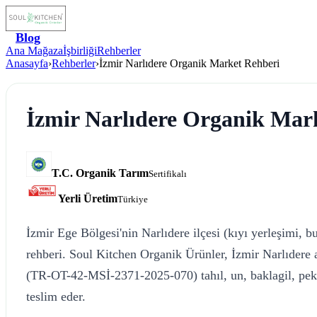
Blog
Ana Mağaza
İşbirliği
Rehberler
Anasayfa
›
Rehberler
›
İzmir Narlıdere Organik Market Rehberi
İzmir Narlıdere Organik Mar
T.C. Organik Tarım
Sertifikalı
Yerli Üretim
Türkiye
İzmir Ege Bölgesi'nin Narlıdere ilçesi (kıyı yerleşimi, b
rehberi. Soul Kitchen Organik Ürünler, İzmir Narlıdere a
(TR-OT-42-MSİ-2371-2025-070) tahıl, un, baklagil, pek
teslim eder.