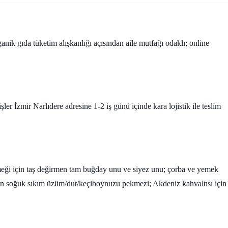
rganik gıda tüketim alışkanlığı açısından aile mutfağı odaklı; online
r İzmir Narlıdere adresine 1-2 iş günü içinde kara lojistik ile teslim
kmeği için taş değirmen tam buğday unu ve siyez unu; çorba ve yemek
çin soğuk sıkım üzüm/dut/keçiboynuzu pekmezi; Akdeniz kahvaltısı için