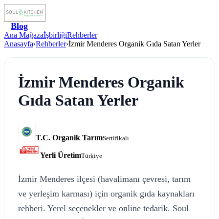
Blog
Ana Mağaza
İşbirliği
Rehberler
Anasayfa
›
Rehberler
›
İzmir Menderes Organik Gıda Satan Yerler
İzmir Menderes Organik
Gıda Satan Yerler
T.C. Organik Tarım
Sertifikalı
Yerli Üretim
Türkiye
İzmir Menderes ilçesi (havalimanı çevresi, tarım
ve yerleşim karması) için organik gıda kaynakları
rehberi. Yerel seçenekler ve online tedarik. Soul