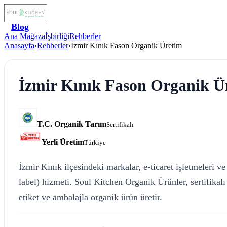
Blog
Ana Mağaza
İşbirliği
Rehberler
Anasayfa
›
Rehberler
›
İzmir Kınık Fason Organik Üretim
İzmir Kınık Fason Organik Ü
T.C. Organik Tarım
Sertifikalı
Yerli Üretim
Türkiye
İzmir Kınık ilçesindeki markalar, e-ticaret işletmeleri ve
label) hizmeti. Soul Kitchen Organik Ürünler, sertifik
etiket ve ambalajla organik ürün üretir.