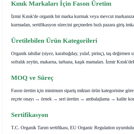
Kınık Markaları İçin Fason Üretim
İzmir Kınık'de organik bir marka kurmak veya mevcut markanıza ye
kurmadan, sertifikasyon sürecini geçmeden hızlı pazara giriş imka
Üretilebilen Ürün Kategorileri
Organik tahıllar (siyez, karabuğday, yulaf, pirinç), taş değirmen 
sofralık zeytin, makarna, tarhana, kaşık mamaları. İzmir Kınık'de
MOQ ve Süreç
Fason üretim için minimum sipariş miktarı ürün kategorisine göre de
reçete onayı → örnek → seri üretim → ambalajlama → kalite kontr
Sertifikasyon
T.C. Organik Tarım sertifikası, EU Organic Regulation uyumlulu