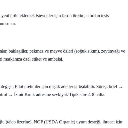
ni ürün eklemek isteyenler için fason üretim, sıfırdan tesis
nı sunar.
unlar, baklagiller, pekmez ve meyve özleri (soğuk sıkım), zeytinyağı ve
ki markanıza özel etiket ve ambalaj.
ğişir. Pilot üretimler için düşük adetler tartışılabilir. Süreç: brief →
ol → İzmir Kınık adresine sevkiyat. Tipik süre 4-8 hafta.
ğu (talep üzerine), NOP (USDA Organic) uyum desteği, ihracat için