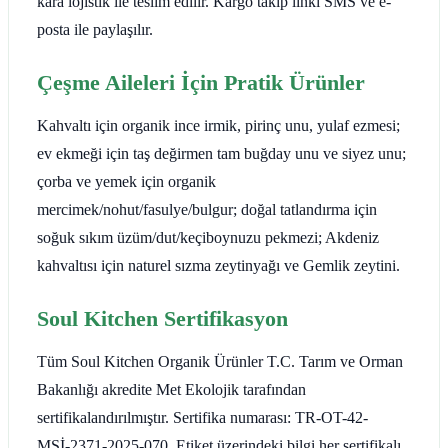
kara lojistik ile teslim edilir. Kargo takip linki SMS ve e-
posta ile paylaşılır.
Çeşme Aileleri İçin Pratik Ürünler
Kahvaltı için organik ince irmik, pirinç unu, yulaf ezmesi;
ev ekmeği için taş değirmen tam buğday unu ve siyez unu;
çorba ve yemek için organik
mercimek/nohut/fasulye/bulgur; doğal tatlandırma için
soğuk sıkım üzüm/dut/keçiboynuzu pekmezi; Akdeniz
kahvaltısı için naturel sızma zeytinyağı ve Gemlik zeytini.
Soul Kitchen Sertifikasyon
Tüm Soul Kitchen Organik Ürünler T.C. Tarım ve Orman
Bakanlığı akredite Met Ekolojik tarafından
sertifikalandırılmıştır. Sertifika numarası: TR-OT-42-
MSİ-2371-2025-070. Etiket üzerindeki bilgi her sertifikalı