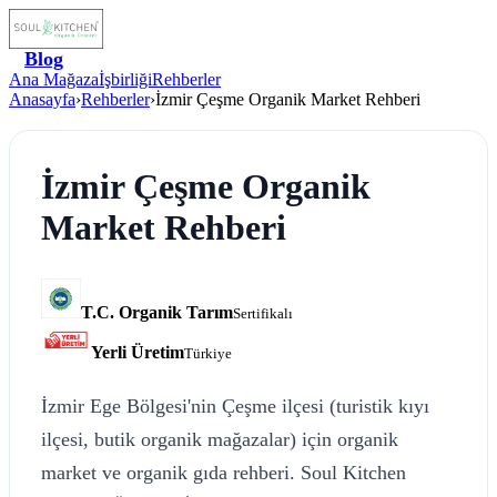
Blog
Ana Mağaza
İşbirliği
Rehberler
Anasayfa
›
Rehberler
›
İzmir Çeşme Organik Market Rehberi
İzmir Çeşme Organik
Market Rehberi
T.C. Organik Tarım
Sertifikalı
Yerli Üretim
Türkiye
İzmir Ege Bölgesi'nin Çeşme ilçesi (turistik kıyı
ilçesi, butik organik mağazalar) için organik
market ve organik gıda rehberi. Soul Kitchen