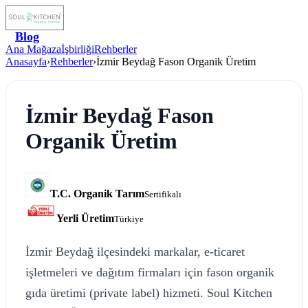
Blog
Ana Mağaza
İşbirliği
Rehberler
Anasayfa
›
Rehberler
›
İzmir Beydağ Fason Organik Üretim
İzmir Beydağ Fason
Organik Üretim
T.C. Organik Tarım
Sertifikalı
Yerli Üretim
Türkiye
İzmir Beydağ ilçesindeki markalar, e-ticaret
işletmeleri ve dağıtım firmaları için fason organik
gıda üretimi (private label) hizmeti. Soul Kitchen