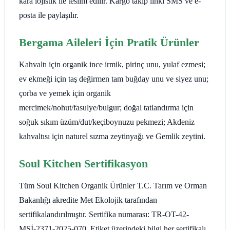
kara lojistik ile teslim edilir. Kargo takip linki SMS ve e-
posta ile paylaşılır.
Bergama Aileleri İçin Pratik Ürünler
Kahvaltı için organik ince irmik, pirinç unu, yulaf ezmesi;
ev ekmeği için taş değirmen tam buğday unu ve siyez unu;
çorba ve yemek için organik
mercimek/nohut/fasulye/bulgur; doğal tatlandırma için
soğuk sıkım üzüm/dut/keçiboynuzu pekmezi; Akdeniz
kahvaltısı için naturel sızma zeytinyağı ve Gemlik zeytini.
Soul Kitchen Sertifikasyon
Tüm Soul Kitchen Organik Ürünler T.C. Tarım ve Orman
Bakanlığı akredite Met Ekolojik tarafından
sertifikalandırılmıştır. Sertifika numarası: TR-OT-42-
MSİ-2371-2025-070. Etiket üzerindeki bilgi her sertifikalı