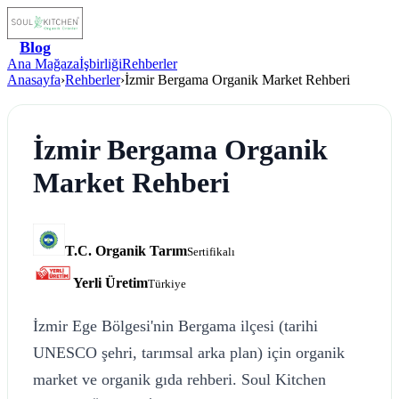
Blog
Ana Mağaza
İşbirliği
Rehberler
Anasayfa
›
Rehberler
›
İzmir Bergama Organik Market Rehberi
İzmir Bergama Organik
Market Rehberi
T.C. Organik Tarım
Sertifikalı
Yerli Üretim
Türkiye
İzmir Ege Bölgesi'nin Bergama ilçesi (tarihi
UNESCO şehri, tarımsal arka plan) için organik
market ve organik gıda rehberi. Soul Kitchen