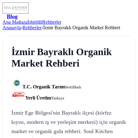
Blog
Ana Mağaza
İşbirliği
Rehberler
Anasayfa
›
Rehberler
›
İzmir Bayraklı Organik Market Rehberi
İzmir Bayraklı Organik
Market Rehberi
T.C. Organik Tarım
Sertifikalı
Yerli Üretim
Türkiye
İzmir Ege Bölgesi'nin Bayraklı ilçesi (körfez
kıyısı, modern iş ve yerleşim merkezi) için organik
market ve organik gıda rehberi. Soul Kitchen