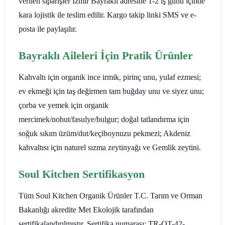
verilen siparişler İzmir Bayraklı adresine 1-2 iş günü içinde
kara lojistik ile teslim edilir. Kargo takip linki SMS ve e-
posta ile paylaşılır.
Bayraklı Aileleri İçin Pratik Ürünler
Kahvaltı için organik ince irmik, pirinç unu, yulaf ezmesi;
ev ekmeği için taş değirmen tam buğday unu ve siyez unu;
çorba ve yemek için organik
mercimek/nohut/fasulye/bulgur; doğal tatlandırma için
soğuk sıkım üzüm/dut/keçiboynuzu pekmezi; Akdeniz
kahvaltısı için naturel sızma zeytinyağı ve Gemlik zeytini.
Soul Kitchen Sertifikasyon
Tüm Soul Kitchen Organik Ürünler T.C. Tarım ve Orman
Bakanlığı akredite Met Ekolojik tarafından
sertifikalandırılmıştır. Sertifika numarası: TR-OT-42-