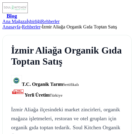
Blog
Ana Mağaza
İşbirliği
Rehberler
Anasayfa
›
Rehberler
›
İzmir Aliağa Organik Gıda Toptan Satış
İzmir Aliağa Organik Gıda
Toptan Satış
T.C. Organik Tarım
Sertifikalı
Yerli Üretim
Türkiye
İzmir Aliağa ilçesindeki market zincirleri, organik
mağaza işletmeleri, restoran ve otel grupları için
organik gıda toptan tedarik. Soul Kitchen Organik