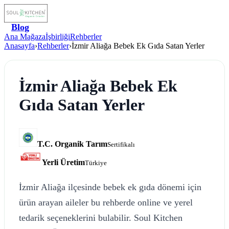
Blog
Ana Mağaza
İşbirliği
Rehberler
Anasayfa
›
Rehberler
›
İzmir Aliağa Bebek Ek Gıda Satan Yerler
İzmir Aliağa Bebek Ek
Gıda Satan Yerler
T.C. Organik Tarım
Sertifikalı
Yerli Üretim
Türkiye
İzmir Aliağa ilçesinde bebek ek gıda dönemi için
ürün arayan aileler bu rehberde online ve yerel
tedarik seçeneklerini bulabilir. Soul Kitchen