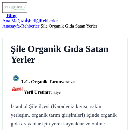
Blog
Ana Mağaza
İşbirliği
Rehberler
Anasayfa
›
Rehberler
›
Şile Organik Gıda Satan Yerler
Şile Organik Gıda Satan
Yerler
T.C. Organik Tarım
Sertifikalı
Yerli Üretim
Türkiye
İstanbul Şile ilçesi (Karadeniz kıyısı, sakin
yerleşim, organik tarım girişimleri) içinde organik
gıda arayanlar için yerel kaynaklar ve online