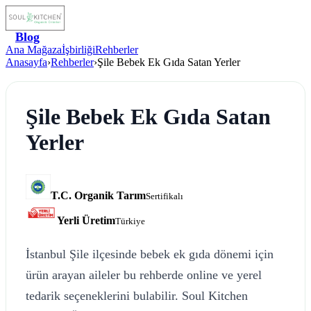
Blog
Ana Mağaza
İşbirliği
Rehberler
Anasayfa
›
Rehberler
›
Şile Bebek Ek Gıda Satan Yerler
Şile Bebek Ek Gıda Satan
Yerler
T.C. Organik Tarım
Sertifikalı
Yerli Üretim
Türkiye
İstanbul Şile ilçesinde bebek ek gıda dönemi için
ürün arayan aileler bu rehberde online ve yerel
tedarik seçeneklerini bulabilir. Soul Kitchen