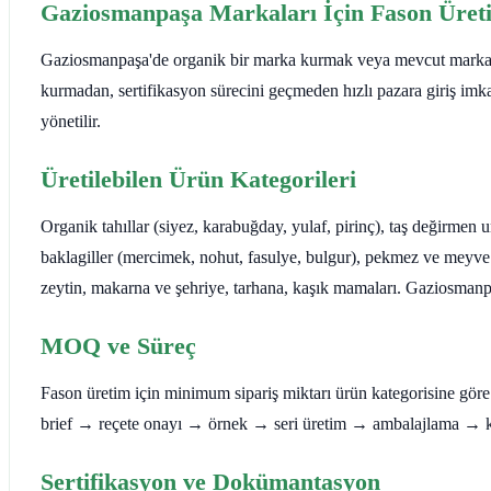
Gaziosmanpaşa Markaları İçin Fason Üret
Gaziosmanpaşa'de organik bir marka kurmak veya mevcut markanıza
kurmadan, sertifikasyon sürecini geçmeden hızlı pazara giriş imka
yönetilir.
Üretilebilen Ürün Kategorileri
Organik tahıllar (siyez, karabuğday, yulaf, pirinç), taş değirmen 
baklagiller (mercimek, nohut, fasulye, bulgur), pekmez ve meyve
zeytin, makarna ve şehriye, tarhana, kaşık mamaları. Gaziosmanp
MOQ ve Süreç
Fason üretim için minimum sipariş miktarı ürün kategorisine göre değ
brief → reçete onayı → örnek → seri üretim → ambalajlama → kal
Sertifikasyon ve Dokümantasyon