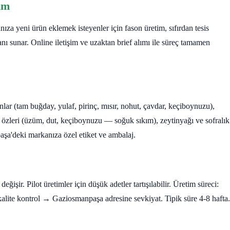
im
 yeni ürün eklemek isteyenler için fason üretim, sıfırdan tesis
nı sunar. Online iletişim ve uzaktan brief alımı ile süreç tamamen
unlar (tam buğday, yulaf, pirinç, mısır, nohut, çavdar, keçiboynuzu),
 özleri (üzüm, dut, keçiboynuzu — soğuk sıkım), zeytinyağı ve sofralık
aşa'deki markanıza özel etiket ve ambalaj.
işir. Pilot üretimler için düşük adetler tartışılabilir. Üretim süreci:
ite kontrol → Gaziosmanpaşa adresine sevkiyat. Tipik süre 4-8 hafta.