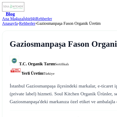
Blog
Ana Mağaza
İşbirliği
Rehberler
Anasayfa
›
Rehberler
›
Gaziosmanpaşa Fason Organik Üretim
Gaziosmanpaşa Fason Organi
T.C. Organik Tarım
Sertifikalı
Yerli Üretim
Türkiye
İstanbul Gaziosmanpaşa ilçesindeki markalar, e-ticaret iş
(private label) hizmeti. Soul Kitchen Organik Ürünler, 
Gaziosmanpaşa'deki markanıza özel etiket ve ambalajla o