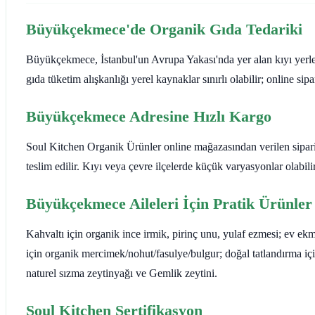
Büyükçekmece'de Organik Gıda Tedariki
Büyükçekmece, İstanbul'un Avrupa Yakası'nda yer alan kıyı yerleş
gıda tüketim alışkanlığı yerel kaynaklar sınırlı olabilir; online sip
Büyükçekmece Adresine Hızlı Kargo
Soul Kitchen Organik Ürünler online mağazasından verilen sipariş
teslim edilir. Kıyı veya çevre ilçelerde küçük varyasyonlar olabilir
Büyükçekmece Aileleri İçin Pratik Ürünler
Kahvaltı için organik ince irmik, pirinç unu, yulaf ezmesi; ev e
için organik mercimek/nohut/fasulye/bulgur; doğal tatlandırma i
naturel sızma zeytinyağı ve Gemlik zeytini.
Soul Kitchen Sertifikasyon