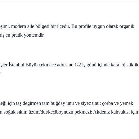
imi, modern aile bölgesi bir ilçedir. Bu profile uygun olarak organik
ariş en pratik yöntemdir.
ler İstanbul Büyükçekmece adresine 1-2 iş günü içinde kara lojistik il
.
kmeği için taş değirmen tam buğday unu ve siyez unu; çorba ve yemek
çin soğuk sıkım üzüm/dut/keçiboynuzu pekmezi; Akdeniz kahvaltısı için