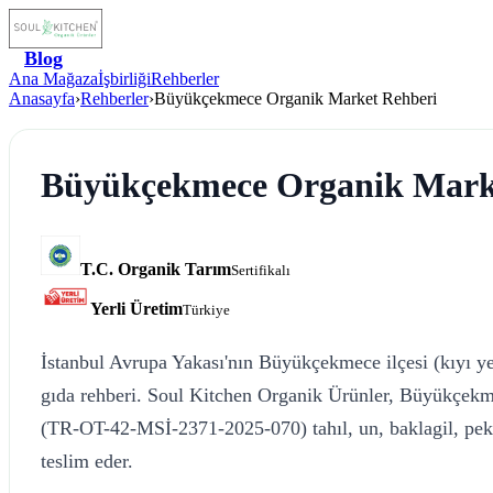
Blog
Ana Mağaza
İşbirliği
Rehberler
Anasayfa
›
Rehberler
›
Büyükçekmece Organik Market Rehberi
Büyükçekmece Organik Mark
T.C. Organik Tarım
Sertifikalı
Yerli Üretim
Türkiye
İstanbul Avrupa Yakası'nın Büyükçekmece ilçesi (kıyı ye
gıda rehberi. Soul Kitchen Organik Ürünler, Büyükçekme
(TR-OT-42-MSİ-2371-2025-070) tahıl, un, baklagil, pek
teslim eder.