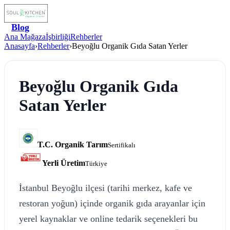
Blog
Ana Mağaza
İşbirliği
Rehberler
Anasayfa
›
Rehberler
›
Beyoğlu Organik Gıda Satan Yerler
Beyoğlu Organik Gıda
Satan Yerler
T.C. Organik Tarım
Sertifikalı
Yerli Üretim
Türkiye
İstanbul Beyoğlu ilçesi (tarihi merkez, kafe ve
restoran yoğun) içinde organik gıda arayanlar için
yerel kaynaklar ve online tedarik seçenekleri bu