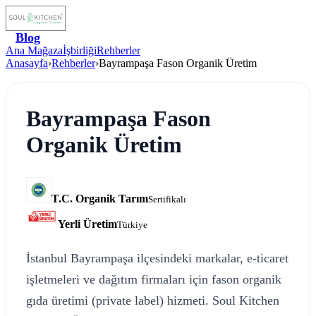
Blog
Ana Mağaza
İşbirliği
Rehberler
Anasayfa
›
Rehberler
›
Bayrampaşa Fason Organik Üretim
Bayrampaşa Fason
Organik Üretim
T.C. Organik Tarım
Sertifikalı
Yerli Üretim
Türkiye
İstanbul Bayrampaşa ilçesindeki markalar, e-ticaret
işletmeleri ve dağıtım firmaları için fason organik
gıda üretimi (private label) hizmeti. Soul Kitchen