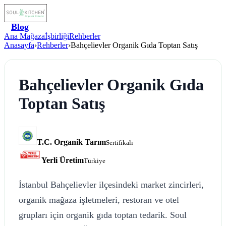
Blog
Ana Mağaza
İşbirliği
Rehberler
Anasayfa
›
Rehberler
›
Bahçelievler Organik Gıda Toptan Satış
Bahçelievler Organik Gıda
Toptan Satış
T.C. Organik Tarım
Sertifikalı
Yerli Üretim
Türkiye
İstanbul Bahçelievler ilçesindeki market zincirleri,
organik mağaza işletmeleri, restoran ve otel
grupları için organik gıda toptan tedarik. Soul