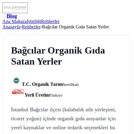
Blog
Ana Mağaza
İşbirliği
Rehberler
Anasayfa
›
Rehberler
›
Bağcılar Organik Gıda Satan Yerler
Bağcılar Organik Gıda
Satan Yerler
T.C. Organik Tarım
Sertifikalı
Yerli Üretim
Türkiye
İstanbul Bağcılar ilçesi (kalabalık aile yerleşimi,
ticaret yoğun) içinde organik gıda arayanlar için
yerel kaynaklar ve online tedarik seçenekleri bu