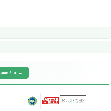
ptan Satış
→