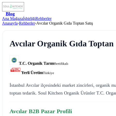
Blog
Ana Mağaza
İşbirliği
Rehberler
Anasayfa
›
Rehberler
›
Avcılar Organik Gıda Toptan Satış
Avcılar Organik Gıda Toptan 
T.C. Organik Tarım
Sertifikalı
Yerli Üretim
Türkiye
İstanbul Avcılar ilçesindeki market zincirleri, organik ma
toptan tedarik. Soul Kitchen Organik Ürünler T.C. Organ
Avcılar B2B Pazar Profili