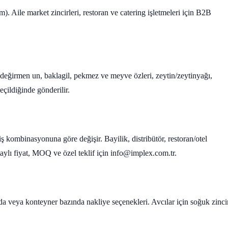
im). Aile market zincirleri, restoran ve catering işletmeleri için B2B
ş değirmen un, baklagil, pekmez ve meyve özleri, zeytin/zeytinyağı,
çildiğinde gönderilir.
iş kombinasyonuna göre değişir. Bayilik, distribütör, restoran/otel
Detaylı fiyat, MOQ ve özel teklif için info@implex.com.tr.
ında veya konteyner bazında nakliye seçenekleri. Avcılar için soğuk zinci