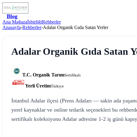
Blog
Ana Mağaza
İşbirliği
Rehberler
Anasayfa
›
Rehberler
›
Adalar Organik Gıda Satan Yerler
Adalar Organik Gıda Satan Y
T.C. Organik Tarım
Sertifikalı
Yerli Üretim
Türkiye
İstanbul Adalar ilçesi (Prens Adaları — sakin ada yaşamı
yerel kaynaklar ve online tedarik seçenekleri bu rehber
sertifikalı koleksiyonu Adalar adresine 1-2 iş günü kapıy