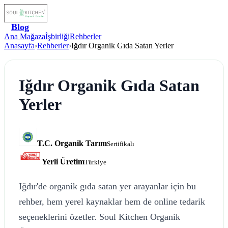
Blog
Ana Mağaza
İşbirliği
Rehberler
Anasayfa
›
Rehberler
›
Iğdır Organik Gıda Satan Yerler
Iğdır Organik Gıda Satan
Yerler
T.C. Organik Tarım
Sertifikalı
Yerli Üretim
Türkiye
Iğdır'de organik gıda satan yer arayanlar için bu
rehber, hem yerel kaynaklar hem de online tedarik
seçeneklerini özetler. Soul Kitchen Organik