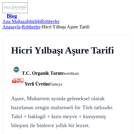
Blog
Ana Mağaza
İşbirliği
Rehberler
Anasayfa
›
Rehberler
›
Hicri Yılbaşı Aşure Tarifi
Hicri Yılbaşı Aşure Tarifi
T.C. Organik Tarım
Sertifikalı
Yerli Üretim
Türkiye
Aşure, Muharrem ayında geleneksel olarak
hazırlanan zengin malzemeli bir Türk tatlısıdır.
Tahıl + baklagil + kuru meyve + kuruyemiş
bileşimi ile binlerce yıllık bir lezzet.