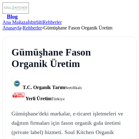
Blog
Ana Mağaza
İşbirliği
Rehberler
Anasayfa
›
Rehberler
›
Gümüşhane Fason Organik Üretim
Gümüşhane Fason
Organik Üretim
T.C. Organik Tarım
Sertifikalı
Yerli Üretim
Türkiye
Gümüşhane'deki markalar, e-ticaret işletmeleri ve
dağıtım firmaları için fason organik gıda üretimi
(private label) hizmeti. Soul Kitchen Organik