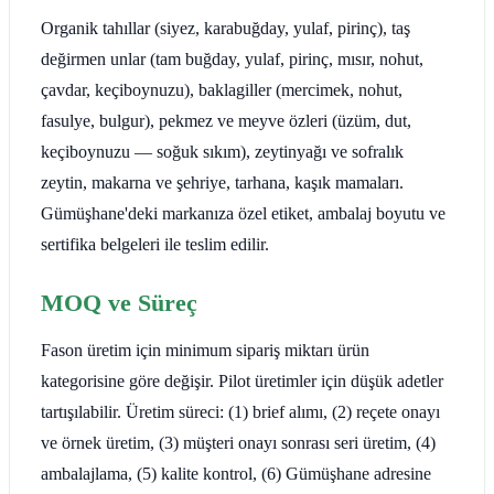
Organik tahıllar (siyez, karabuğday, yulaf, pirinç), taş
değirmen unlar (tam buğday, yulaf, pirinç, mısır, nohut,
çavdar, keçiboynuzu), baklagiller (mercimek, nohut,
fasulye, bulgur), pekmez ve meyve özleri (üzüm, dut,
keçiboynuzu — soğuk sıkım), zeytinyağı ve sofralık
zeytin, makarna ve şehriye, tarhana, kaşık mamaları.
Gümüşhane'deki markanıza özel etiket, ambalaj boyutu ve
sertifika belgeleri ile teslim edilir.
MOQ ve Süreç
Fason üretim için minimum sipariş miktarı ürün
kategorisine göre değişir. Pilot üretimler için düşük adetler
tartışılabilir. Üretim süreci: (1) brief alımı, (2) reçete onayı
ve örnek üretim, (3) müşteri onayı sonrası seri üretim, (4)
ambalajlama, (5) kalite kontrol, (6) Gümüşhane adresine