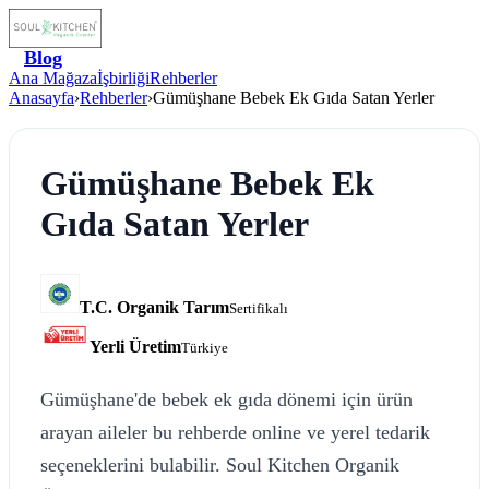
Blog
Ana Mağaza
İşbirliği
Rehberler
Anasayfa
›
Rehberler
›
Gümüşhane Bebek Ek Gıda Satan Yerler
Gümüşhane Bebek Ek
Gıda Satan Yerler
T.C. Organik Tarım
Sertifikalı
Yerli Üretim
Türkiye
Gümüşhane'de bebek ek gıda dönemi için ürün
arayan aileler bu rehberde online ve yerel tedarik
seçeneklerini bulabilir. Soul Kitchen Organik