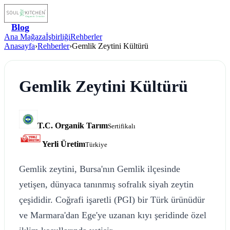
Blog
Ana Mağaza
İşbirliği
Rehberler
Anasayfa
›
Rehberler
›
Gemlik Zeytini Kültürü
Gemlik Zeytini Kültürü
T.C. Organik Tarım
Sertifikalı
Yerli Üretim
Türkiye
Gemlik zeytini, Bursa'nın Gemlik ilçesinde
yetişen, dünyaca tanınmış sofralık siyah zeytin
çeşididir. Coğrafi işaretli (PGI) bir Türk ürünüdür
ve Marmara'dan Ege'ye uzanan kıyı şeridinde özel