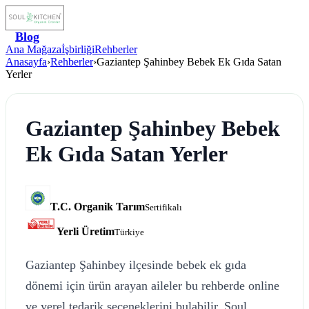
Blog
Ana Mağaza
İşbirliği
Rehberler
Anasayfa
›
Rehberler
›
Gaziantep Şahinbey Bebek Ek Gıda Satan
Yerler
Gaziantep Şahinbey Bebek
Ek Gıda Satan Yerler
T.C. Organik Tarım
Sertifikalı
Yerli Üretim
Türkiye
Gaziantep Şahinbey ilçesinde bebek ek gıda
dönemi için ürün arayan aileler bu rehberde online
ve yerel tedarik seçeneklerini bulabilir. Soul