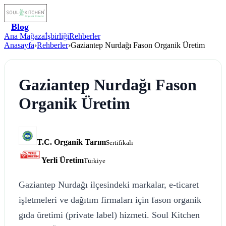
Blog
Ana Mağaza
İşbirliği
Rehberler
Anasayfa
›
Rehberler
›
Gaziantep Nurdağı Fason Organik Üretim
Gaziantep Nurdağı Fason
Organik Üretim
T.C. Organik Tarım
Sertifikalı
Yerli Üretim
Türkiye
Gaziantep Nurdağı ilçesindeki markalar, e-ticaret
işletmeleri ve dağıtım firmaları için fason organik
gıda üretimi (private label) hizmeti. Soul Kitchen