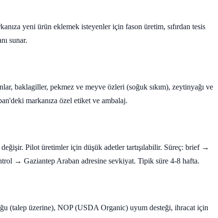
ıza yeni ürün eklemek isteyenler için fason üretim, sıfırdan tesis
nı sunar.
unlar, baklagiller, pekmez ve meyve özleri (soğuk sıkım), zeytinyağı ve
ban'deki markanıza özel etiket ve ambalaj.
ğişir. Pilot üretimler için düşük adetler tartışılabilir. Süreç: brief →
rol → Gaziantep Araban adresine sevkiyat. Tipik süre 4-8 hafta.
ğu (talep üzerine), NOP (USDA Organic) uyum desteği, ihracat için