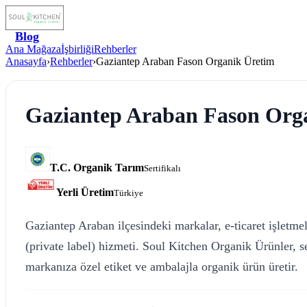
Blog
Ana Mağaza
İşbirliği
Rehberler
Anasayfa
›
Rehberler
›
Gaziantep Araban Fason Organik Üretim
Gaziantep Araban Fason Org
T.C. Organik Tarım
Sertifikalı
Yerli Üretim
Türkiye
Gaziantep Araban ilçesindeki markalar, e-ticaret işletmel
(private label) hizmeti. Soul Kitchen Organik Ürünler, 
markanıza özel etiket ve ambalajla organik ürün üretir.