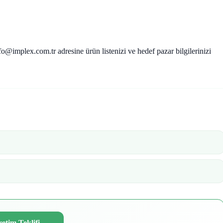
fo@implex.com.tr adresine ürün listenizi ve hedef pazar bilgilerinizi
etim Teklifi
→