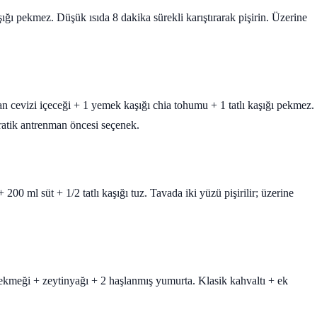
ığı pekmez. Düşük ısıda 8 dakika sürekli karıştırarak pişirin. Üzerine
an cevizi içeceği + 1 yemek kaşığı chia tohumu + 1 tatlı kaşığı pekmez.
Pratik antrenman öncesi seçenek.
0 ml süt + 1/2 tatlı kaşığı tuz. Tavada iki yüzü pişirilir; üzerine
 ekmeği + zeytinyağı + 2 haşlanmış yumurta. Klasik kahvaltı + ek