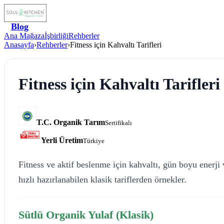
Blog
Ana Mağaza
İşbirliği
Rehberler
Anasayfa
›
Rehberler
›
Fitness için Kahvaltı Tarifleri
Fitness için Kahvaltı Tarifleri
T.C. Organik Tarım
Sertifikalı
Yerli Üretim
Türkiye
Fitness ve aktif beslenme için kahvaltı, gün boyu enerji
hızlı hazırlanabilen klasik tariflerden örnekler.
Sütlü Organik Yulaf (Klasik)