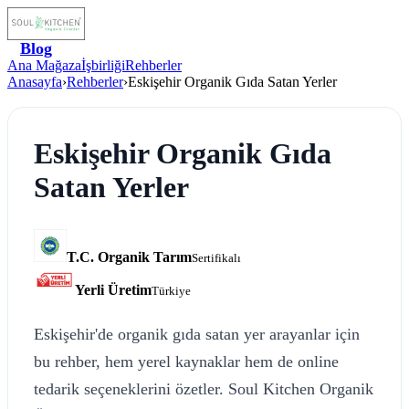
Blog
Ana Mağaza
İşbirliği
Rehberler
Anasayfa
›
Rehberler
›
Eskişehir Organik Gıda Satan Yerler
Eskişehir Organik Gıda
Satan Yerler
T.C. Organik Tarım
Sertifikalı
Yerli Üretim
Türkiye
Eskişehir'de organik gıda satan yer arayanlar için
bu rehber, hem yerel kaynaklar hem de online
tedarik seçeneklerini özetler. Soul Kitchen Organik