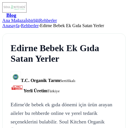
Blog
Ana Mağaza
İşbirliği
Rehberler
Anasayfa
›
Rehberler
›
Edirne Bebek Ek Gıda Satan Yerler
Edirne Bebek Ek Gıda
Satan Yerler
T.C. Organik Tarım
Sertifikalı
Yerli Üretim
Türkiye
Edirne'de bebek ek gıda dönemi için ürün arayan
aileler bu rehberde online ve yerel tedarik
seçeneklerini bulabilir. Soul Kitchen Organik