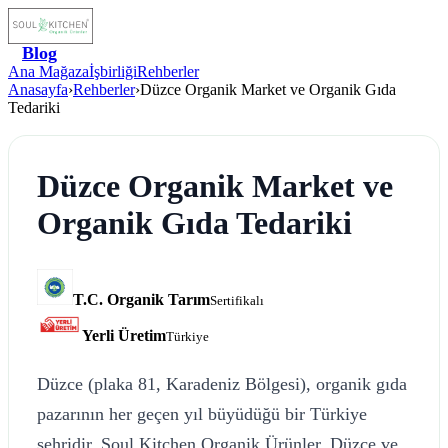
Blog
Ana Mağaza
İşbirliği
Rehberler
Anasayfa
›
Rehberler
›
Düzce Organik Market ve Organik Gıda
Tedariki
Düzce Organik Market ve
Organik Gıda Tedariki
T.C. Organik Tarım
Sertifikalı
Yerli Üretim
Türkiye
Düzce (plaka 81, Karadeniz Bölgesi), organik gıda
pazarının her geçen yıl büyüdüğü bir Türkiye
şehridir. Soul Kitchen Organik Ürünler, Düzce ve